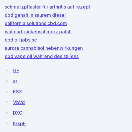
schmerzpflaster für arthritis auf rezept
cbd gehalt in saurem diesel
california solutions cbd.com
walmart rückenschmerz patch
cbd oil jobs nc
aurora cannabisöl nebenwirkungen
cbd vape oil während des stillens
GF
ar
ESX
VbVd
DXC
IGspF