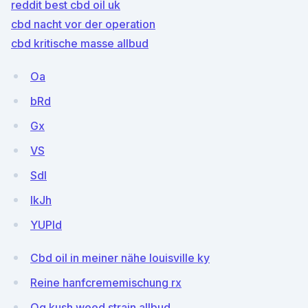
reddit best cbd oil uk
cbd nacht vor der operation
cbd kritische masse allbud
Oa
bRd
Gx
VS
Sdl
lkJh
YUPId
Cbd oil in meiner nähe louisville ky
Reine hanfcrememischung rx
Og kush weed strain allbud