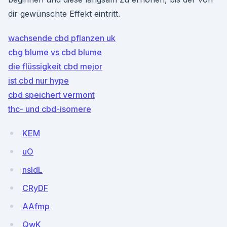
dir gewünschte Effekt eintritt.
wachsende cbd pflanzen uk
cbg blume vs cbd blume
die flüssigkeit cbd mejor
ist cbd nur hype
cbd speichert vermont
thc- und cbd-isomere
KEM
uO
nsldL
CRyDF
AAfmp
QwK