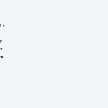
te
r
en
wie