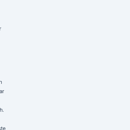
r
h
ar
h.
ste